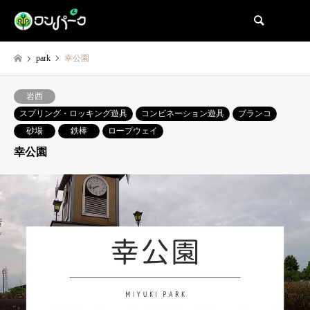
検索
park
幸公園
岩西
スプリング・ロッキング遊具
コンビネーション遊具
ブランコ
砂場
鉄棒
ロープウェイ
幸公園