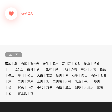
好き2人
エリア
校区
豊
高豊
羽根井
多米
老津
吉田方
岩西
杉山
牟呂
つつじが丘
福岡
汐田
飯村
栄
下地
八町
中野
大村
松葉
磯辺
津田
松山
天伯
前芝
新川
幸
石巻
向山
高師
西郷
東田
二川
芦原
玉川
旭
二川南
大崎
嵩山
牛川
谷川
植田
賀茂
下条
小沢
野依
高根
鷹丘
細谷
大清水
豊南
岩田
富士見
花田