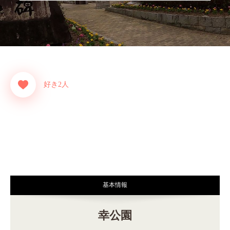
好き2人
基本情報
幸公園