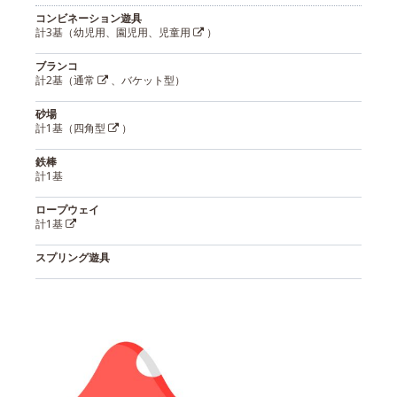
コンビネーション遊具
計3基（幼児用、園児用、児童用
）
ブランコ
計2基（通常
、バケット型）
砂場
計1基（四角型
）
鉄棒
計1基
ロープウェイ
計1基
スプリング遊具