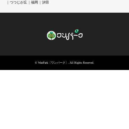
つつじが丘
福岡
汐田
©
WanPark〔ワンパーク〕
. All Rights Reserved.