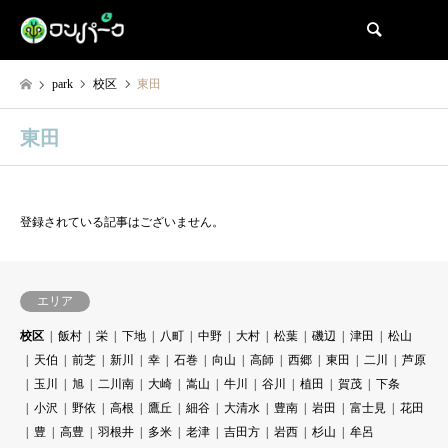
検索
park
校区
東田
東田
登録されている記事はございません。
エリア
校区
飯村
栄
下地
八町
中野
大村
松葉
磯辺
津田
松山
天伯
前芝
新川
幸
石巻
向山
高師
西郷
東田
二川
芦原
玉川
旭
二川南
大崎
嵩山
牛川
谷川
植田
賀茂
下条
小沢
野依
高根
鷹丘
細谷
大清水
豊南
岩田
富士見
花田
豊
高豊
羽根井
多米
老津
吉田方
岩西
杉山
牟呂