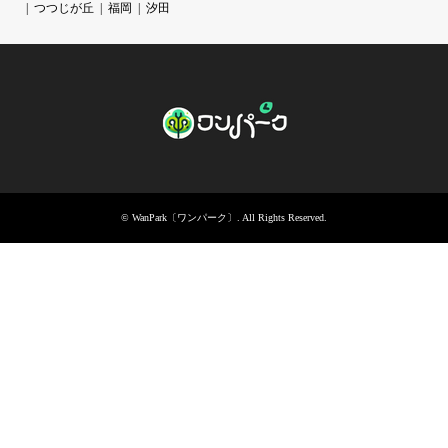
つつじが丘
福岡
汐田
©
WanPark〔ワンパーク〕
. All Rights Reserved.