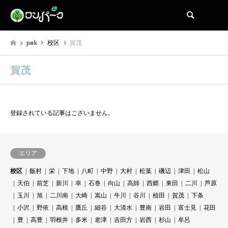
検索
park
校区
賀茂
賀茂
登録されている記事はございません。
エリア
校区
飯村
栄
下地
八町
中野
大村
松葉
磯辺
津田
松山
天伯
前芝
新川
幸
石巻
向山
高師
西郷
東田
二川
芦原
玉川
旭
二川南
大崎
嵩山
牛川
谷川
植田
賀茂
下条
小沢
野依
高根
鷹丘
細谷
大清水
豊南
岩田
富士見
花田
豊
高豊
羽根井
多米
老津
吉田方
岩西
杉山
牟呂