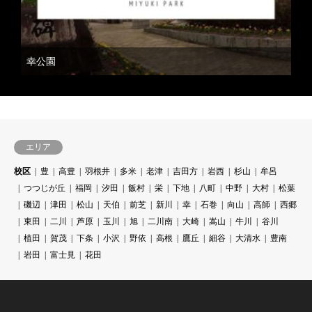
幸公園
エリア
校区
豊
高豊
羽根井
多米
老津
吉田方
岩西
杉山
牟呂
つつじが丘
福岡
汐田
飯村
栄
下地
八町
中野
大村
松葉
磯辺
津田
松山
天伯
前芝
新川
幸
石巻
向山
高師
西郷
東田
二川
芦原
玉川
旭
二川南
大崎
嵩山
牛川
谷川
植田
賀茂
下条
小沢
野依
高根
鷹丘
細谷
大清水
豊南
岩田
富士見
花田