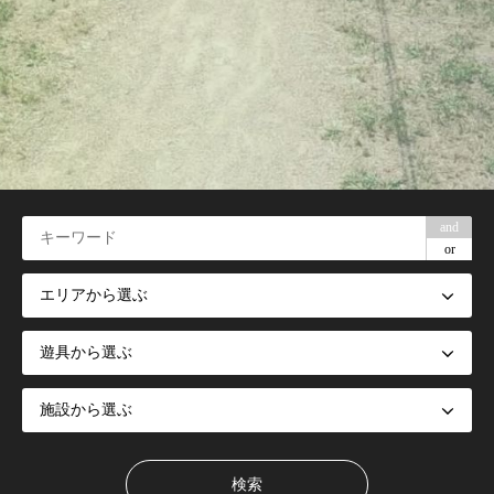
and
or